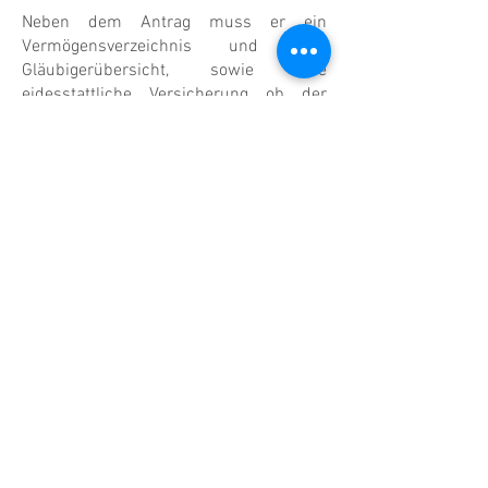
Neben dem Antrag muss er ein
Vermögensverzeichnis und eine
Gläubigerübersicht, sowie eine
eidesstattliche Versicherung ob der
Richtigkeit und Vollständigkeit seiner
Angaben einreichen
Ein Sachverständiger wird vom Gericht
bestellt, der die eingereichten
Unterlagen überprüft und ein Gutachten
erstellt. Ein Insolvenzverwalter wird vom
Gericht ernannt, der das Vermögen des
Schuldners verwaltet.
Nach der Verfahrenseröffnung wird
durch die so genannte Zäsur das
Vermögen des Schuldners in 2 Teile
geteilt: 1. Alles Vermögen, was bis zur
Eröffnung des Verfahrens entstanden
ist, wird zur Insolvenzmasse gerechnet.
2. Neues Vermögen was während des